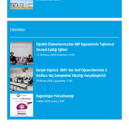
Etkinlikler
Öğretim Elemanlarımızdan BAP Kapsamında Toplumsal
Cinsiyet Eşitliği Eğitimi
13 Temmuz 2026 Pazartesi 19:00
Kariyer Köprüsü: SBKY Son Sınıf Öğrencilerinden 3.
Sınıflara Staj Deneyimleri Etkinliği Gerçekleştirildi
29 Nisan 2026 Çarşamba 11:00
Bağımlılığın Psikodinamiği
6 Mart 2026 Cuma 14:00