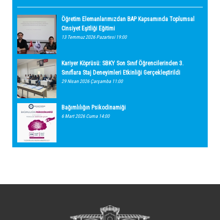
Öğretim Elemanlarımızdan BAP Kapsamında Toplumsal
Cinsiyet Eşitliği Eğitimi
13 Temmuz 2026 Pazartesi 19:00
Kariyer Köprüsü: SBKY Son Sınıf Öğrencilerinden 3.
Sınıflara Staj Deneyimleri Etkinliği Gerçekleştirildi
29 Nisan 2026 Çarşamba 11:00
Bağımlılığın Psikodinamiği
6 Mart 2026 Cuma 14:00