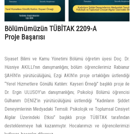
Bölümümüzün TÜBİTAK 2209-A
Proje Başarısı
Siyaset Bilimi ve Kamu Yönetimi Bölümü öğretim üyesi Doç. Dr.
Hüsniye AKILLI’nın danışmanlığını; bölüm öğrencilerimiz Rabianur
ŞAHİN’in yürütücülüğünü, Ezgi AKIN’ın proje ortaklığını üstlendiği
“Yerel Hizmetlere Gönüllü Katılım: Kayseri Örneği” başlıklı proje ile
Dr. Ergin ULUSOY’un danışmanlığını; Psikoloji Bölümü öğrencisi
Gülhanım DENİZ’in yürütücülüğünü üstlendiği “Kadınların Şiddet
Deneyimlerinin Medyadaki Temsili: Psikolojik ve Toplumsal Cinsiyet
Algılar Üzerindeki Etkisi” başlıklı proje TÜBİTAK tarafından
desteklenmeye hak kazanmıştır. Hocalarımızı ve öğrencilerimizi