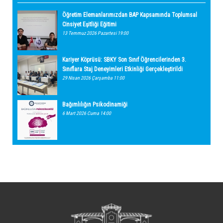
Öğretim Elemanlarımızdan BAP Kapsamında Toplumsal
Cinsiyet Eşitliği Eğitimi
13 Temmuz 2026 Pazartesi 19:00
Kariyer Köprüsü: SBKY Son Sınıf Öğrencilerinden 3.
Sınıflara Staj Deneyimleri Etkinliği Gerçekleştirildi
29 Nisan 2026 Çarşamba 11:00
Bağımlılığın Psikodinamiği
6 Mart 2026 Cuma 14:00