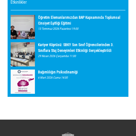
Etkinlikler
Öğretim Elemanlarımızdan BAP Kapsamında Toplumsal
Cinsiyet Eşitliği Eğitimi
13 Temmuz 2026 Pazartesi 19:00
Kariyer Köprüsü: SBKY Son Sınıf Öğrencilerinden 3.
Sınıflara Staj Deneyimleri Etkinliği Gerçekleştirildi
29 Nisan 2026 Çarşamba 11:00
Bağımlılığın Psikodinamiği
6 Mart 2026 Cuma 14:00