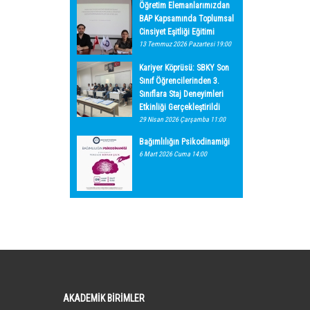
Öğretim Elemanlarımızdan
BAP Kapsamında Toplumsal
Cinsiyet Eşitliği Eğitimi
13 Temmuz 2026 Pazartesi 19:00
Kariyer Köprüsü: SBKY Son
Sınıf Öğrencilerinden 3.
Sınıflara Staj Deneyimleri
Etkinliği Gerçekleştirildi
29 Nisan 2026 Çarşamba 11:00
Bağımlılığın Psikodinamiği
6 Mart 2026 Cuma 14:00
AKADEMİK BİRİMLER