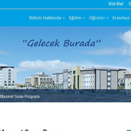
Web Mail
O
Bölüm Hakkında
Eğitim
Öğrenci
Erasmus
 Mazeret Sınav Programı