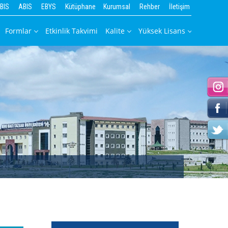
BIS
ABIS
EBYS
Kütüphane
Kurumsal
Rehber
İletişim
Formlar
Etkinlik Takvimi
Kalite
Yüksek Lisans