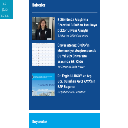
25
Haberler
Şub
2022
Bölümümüz Araştırma
Görevlisi Gülnihan Avcı Kaya
Doktor Unvanı Almıştır
5 Ağustos 2026 Çarşamba
Üniversitemiz ÜNİAR'ın
Memnuniyet Araştırmasında
Bu Yıl 209 Üniversite
arasında 68. Oldu
19 Temmuz 2026 Pazar
Dr. Ergin ULUSOY ve Arş.
Gör. Gülnihan AVCI KAYA'nın
BAP Başarısı
23 Şubat 2026 Pazartesi
Duyurular